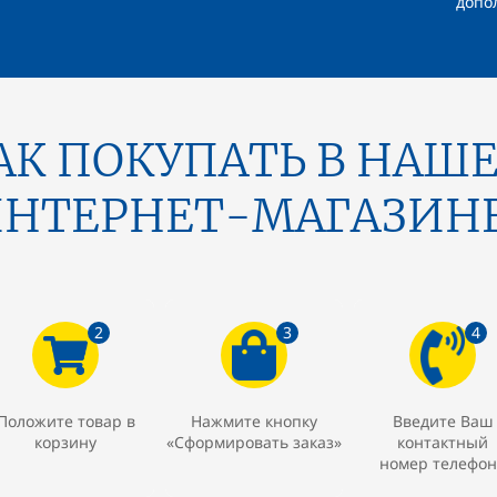
допо
АК ПОКУПАТЬ В НАШ
НТЕРНЕТ-МАГАЗИН
2
3
4
Положите товар в
Нажмите кнопку
Введите Ваш
корзину
«Сформировать заказ»
контактный
номер телефон