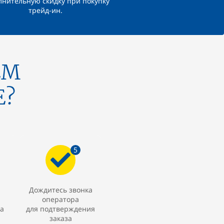
лнительную скидку при покупку
трейд-ин.
ЕМ
Е?
5
Дождитесь звонка
оператора
а
для подтверждения
заказа